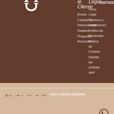
al
Legal
INSTA
Cliente
Aviso
Envíos
Legal
Cambios y
Términos y
Devoluciones
Condiciones
Pedidos
Política de
Privacidad
Preguntas
frecuentes
Política
de
Cookies
Desistir
del
contrato
aquí
2025 © ROCÍO OSORNO