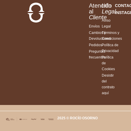
Atención
Info
CONTA
al
Legal
INSTA
Cliente
Aviso
Envíos
Legal
Cambios y
Términos y
Devoluciones
Condiciones
Pedidos
Política de
Privacidad
Preguntas
frecuentes
Política
de
Cookies
Desistir
del
contrato
aquí
2025 © ROCÍO OSORNO