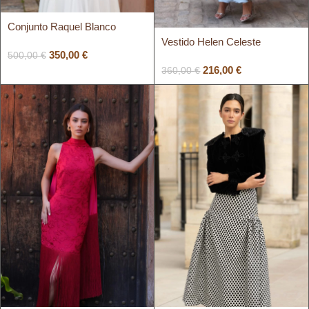
Conjunto Raquel Blanco
Vestido Helen Celeste
350,00
€
500,00
€
216,00
€
360,00
€