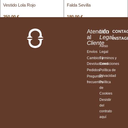
Vestido Lola Rojo
Falda Sevilla
250,00
€
180,00
€
Atención
Info
CONTA
al
Legal
INSTA
Cliente
Aviso
Envíos
Legal
Cambios y
Términos y
Devoluciones
Condiciones
Pedidos
Política de
Privacidad
Preguntas
frecuentes
Política
de
Cookies
Desistir
del
contrato
aquí