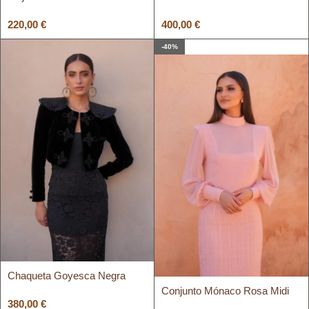
220,00
€
400,00
€
-40%
Chaqueta Goyesca Negra
Conjunto Mónaco Rosa Midi
380,00
€