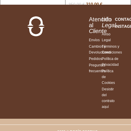
210,00
€
350,00
€
Atención
Info
CONTA
al
Legal
INSTA
Cliente
Aviso
Envíos
Legal
Cambios y
Términos y
Devoluciones
Condiciones
Pedidos
Política de
Privacidad
Preguntas
frecuentes
Política
de
Cookies
Desistir
del
contrato
aquí