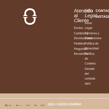
Atención
Info
CONTA
al
Legal
INSTA
Cliente
Aviso
Envíos
Legal
Cambios y
Términos y
Devoluciones
Condiciones
Pedidos
Política de
Privacidad
Preguntas
frecuentes
Política
de
Cookies
Desistir
del
contrato
aquí
2025 © ROCÍO OSORNO