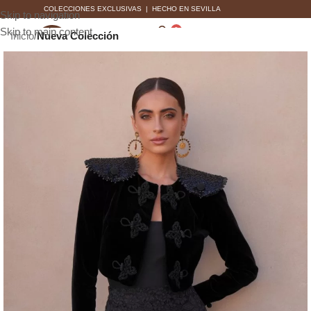
COLECCIONES EXCLUSIVAS | HECHO EN SEVILLA
Skip to navigation
Skip to main content
0
Inicio
Nueva Colección