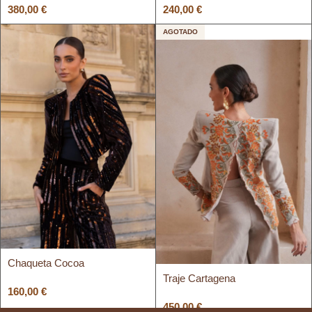
380,00
€
240,00
€
AGOTADO
Chaqueta Cocoa
Traje Cartagena
160,00
€
450,00
€