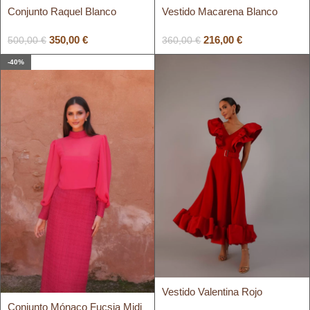
Conjunto Raquel Blanco
Vestido Macarena Blanco
350,00
€
216,00
€
500,00
€
360,00
€
-40%
Vestido Valentina Rojo
Conjunto Mónaco Fucsia Midi