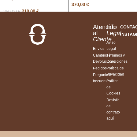
370,00
€
210,00
€
350,00
€
Atención
Info
CONTA
al
Legal
INSTA
Cliente
Aviso
Envíos
Legal
Cambios y
Términos y
Devoluciones
Condiciones
Pedidos
Política de
Privacidad
Preguntas
frecuentes
Política
de
Cookies
Desistir
del
contrato
aquí