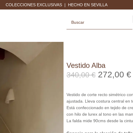
COLECCIONES EXCLUSIVAS | HECHO EN SEVILLA
Vestido Alba
272,00
€
340,00
€
Vestido de corte recto simétrico co
ajustada. Lleva costura central en t
Está confeccionado en tejido de cr
con hilo de lurex al tono en las ma
La falda mide 90cms desde la cintu