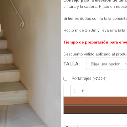
Consejo para la elección de talla
cintura y la cadera. Fíjate en nuest
Si tienes dudas con la talla consúl
Rocío mide 1,73m y lleva una talla 
Tiempo de preparación para enví
Descuento válido aplicado al produ
TALLA
Portatrajes
(
+
7,00
€
)