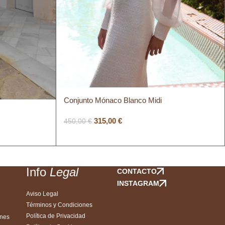
Conjunto Mónaco Blanco Midi
315,00
€
450,00
€
l
Info
Legal
CONTACTO
INSTAGRAM
Aviso Legal
Términos y Condiciones
Política de Privacidad
ones