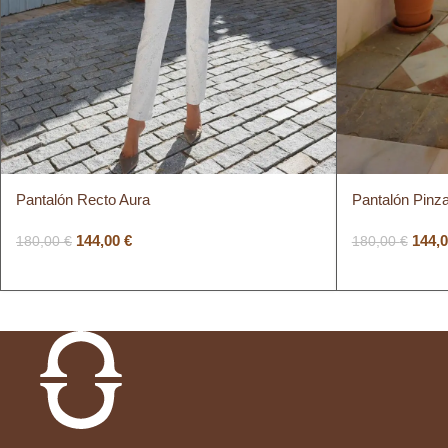
Pantalón Recto Aura
Pantalón Pinz
144,00
€
144,
180,00
€
180,00
€