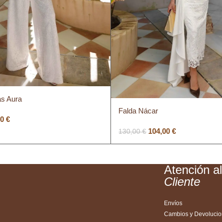
as Aura
Falda Nácar
00
€
104,00
€
130,00
€
Atención a
Cliente
Envíos
Cambios y Devoluci