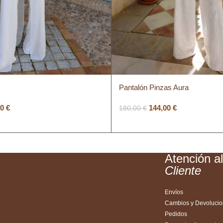
Pantalón Pinzas Aura
00
€
144,00
€
180,00
€
Atención a
Cliente
Envíos
Cambios y Devoluci
Pedidos