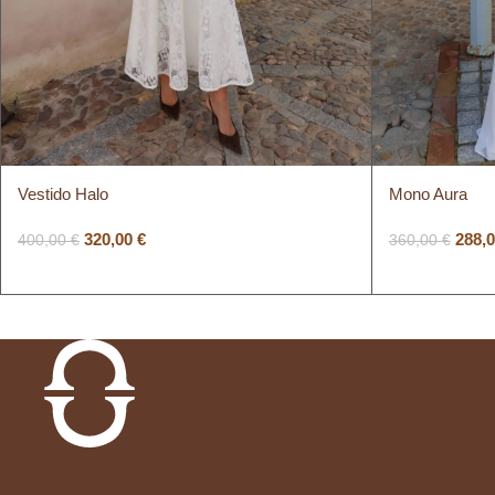
Vestido Halo
Mono Aura
320,00
€
288,
400,00
€
360,00
€