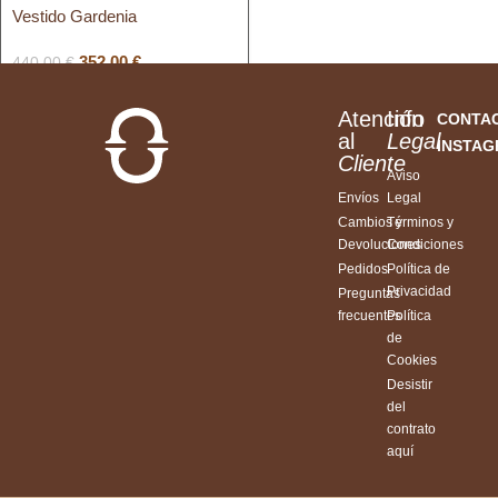
Vestido Gardenia
352,00
€
440,00
€
Atención
Info
CONTA
al
Legal
INSTA
Cliente
Aviso
Envíos
Legal
Cambios y
Términos y
Devoluciones
Condiciones
Pedidos
Política de
Privacidad
Preguntas
frecuentes
Política
de
Cookies
Desistir
del
contrato
aquí